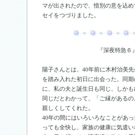
マが出されたので、惜別の意を込め
セイをつづりました。
『深夜特急６
陽子さんとは、
40
年前に木村治美先
を踏み入れた初日に出会った。同期
に、私の夫と誕生日も同じ、しかも
同じだとわかって、「ご縁があるの
親しくしてくれた。
40
年の間にはいろいろなことがあっ
っても全快し、家族の健康に気遣い